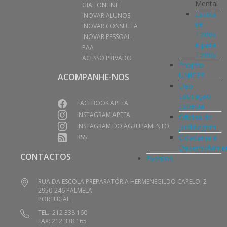
Mental
GIAE ONLINE
Escola
INOVAR ALUNOS
de
INOVAR CONSULTA
Todos
INOVAR PESSOAL
e para
PAA
Todos
ACESSO PRIVADO
Projeto
UNICEF
ACOMPANHE-NOS
Dep.
Educação
FACEBOOK APEEA
Especial
INSTAGRAM APEEA
Oficina de
INSTAGRAM DO AGRUPAMENTO
Jardinagem
Cidadania e
RSS
Desenvolvime
CONTACTOS
Eventos
RUA DA ESCOLA PREPARATÓRIA HERMENEGILDO CAPELO, 2
2950-246 PALMELA
PORTUGAL
TEL.: 212 338 160
FAX: 212 338 165