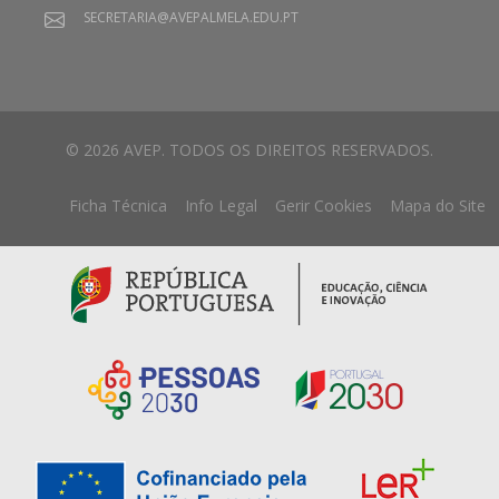
SECRETARIA@AVEPALMELA.EDU.PT
© 2026 AVEP. TODOS OS DIREITOS RESERVADOS.
Ficha Técnica
Info Legal
Gerir Cookies
Mapa do Site