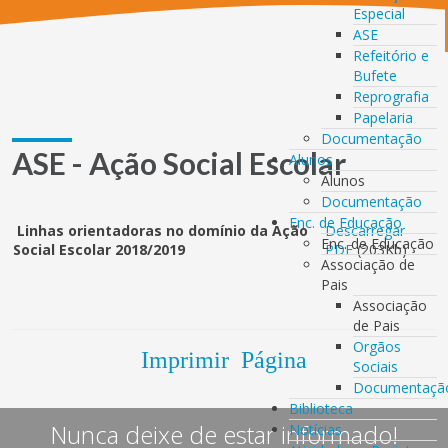
Especial
ASE
Refeitório e
Bufete
Reprografia
Papelaria
Documentação
ASE - Ação Social Escolar
Alunos
Alunos
Documentação
Enc. de Educação
Linhas orientadoras no domínio da Ação
Descarregar
Enc. de Educação
Social Escolar 2018/2019
PDF
(203Kb)
Associação de
Pais
Associação
de Pais
Orgãos
Imprimir Página
Sociais
Documentaçã
Biblioteca
Nunca deixe de estar informado!
Notícias