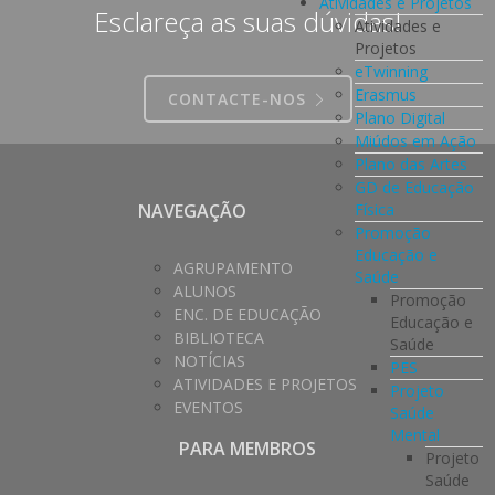
Atividades e Projetos
Esclareça as suas dúvidas!
Atividades e
Projetos
eTwinning
Erasmus
CONTACTE-NOS
Plano Digital
Miúdos em Ação
Plano das Artes
GD de Educação
Física
NAVEGAÇÃO
Promoção
Educação e
AGRUPAMENTO
Saúde
ALUNOS
Promoção
ENC. DE EDUCAÇÃO
Educação e
BIBLIOTECA
Saúde
NOTÍCIAS
PES
ATIVIDADES E PROJETOS
Projeto
EVENTOS
Saúde
Mental
PARA MEMBROS
Projeto
Saúde