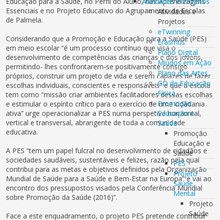
Educação para a Saúde, no Perfil do Aluno, nas Aprendizagens
Atividades e Projetos
Essenciais e no Projeto Educativo do Agrupamento de Escolas
Atividades e
de Palmela.
Projetos
eTwinning
Considerando que a Promoção e Educação para a Saúde (PES)
Erasmus
em meio escolar “é um processo contínuo que visa o
Plano Digital
desenvolvimento de competências das crianças e dos jovens,
Miúdos em Ação
permitindo- lhes confrontarem-se positivamente consigo
Plano das Artes
próprios, construir um projeto de vida e serem capazes de fazer
GD de Educação
escolhas individuais, conscientes e responsáveis” e que a escola
Física
tem como “missão criar ambientes facilitadores dessas escolhas
Promoção
e estimular o espírito crítico para o exercício de uma cidadania
ativa” urge operacionalizar a PES numa perspetiva horizontal,
Educação e
vertical e transversal, abrangente de toda a comunidade
Saúde
educativa.
Promoção
Educação e
A PES “tem um papel fulcral no desenvolvimento de cidadãos e
Saúde
sociedades saudáveis, sustentáveis e felizes, razão pela qual
PES
contribui para as metas e objetivos definidos pela Organização
Projeto
Mundial de Saúde para a Saúde e Bem-Estar na Europa” e vai ao
Saúde
encontro dos pressupostos visados pela Conferência Mundial
Mental
sobre Promoção da Saúde (2016)”.
Projeto
Saúde
Face a este enquadramento, o projeto PES pretende contribuir