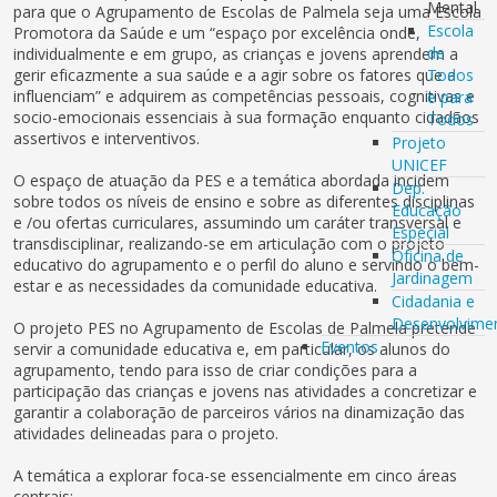
Mental
para que o Agrupamento de Escolas de Palmela seja uma Escola
Escola
Promotora da Saúde e um “espaço por excelência onde,
de
individualmente e em grupo, as crianças e jovens aprendem a
gerir eficazmente a sua saúde e a agir sobre os fatores que a
Todos
influenciam” e adquirem as competências pessoais, cognitivas e
e para
socio-emocionais essenciais à sua formação enquanto cidadãos
Todos
assertivos e interventivos.
Projeto
UNICEF
O espaço de atuação da PES e a temática abordada incidem
Dep.
sobre todos os níveis de ensino e sobre as diferentes disciplinas
Educação
e /ou ofertas curriculares, assumindo um caráter transversal e
Especial
transdisciplinar, realizando-se em articulação com o projeto
Oficina de
educativo do agrupamento e o perfil do aluno e servindo o bem-
Jardinagem
estar e as necessidades da comunidade educativa.
Cidadania e
Desenvolvime
O projeto PES no Agrupamento de Escolas de Palmela pretende
Eventos
servir a comunidade educativa e, em particular, os alunos do
agrupamento, tendo para isso de criar condições para a
participação das crianças e jovens nas atividades a concretizar e
garantir a colaboração de parceiros vários na dinamização das
atividades delineadas para o projeto.
A temática a explorar foca-se essencialmente em cinco áreas
centrais: