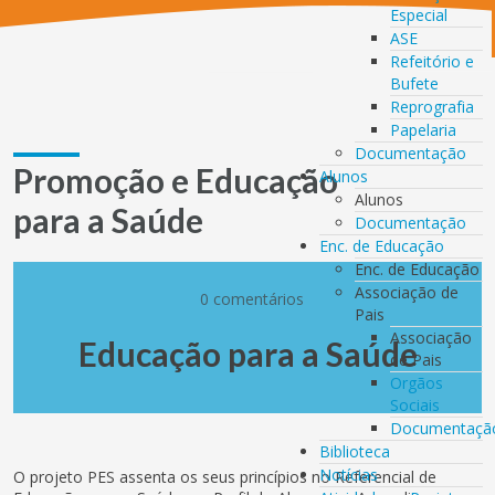
Especial
ASE
Refeitório e
Bufete
Reprografia
Papelaria
Documentação
Promoção e Educação
Alunos
Alunos
para a Saúde
Documentação
Enc. de Educação
Enc. de Educação
Associação de
0 comentários
Pais
Associação
Educação para a Saúde
de Pais
Orgãos
Sociais
Documentaçã
Biblioteca
Notícias
O projeto PES assenta os seus princípios no Referencial de