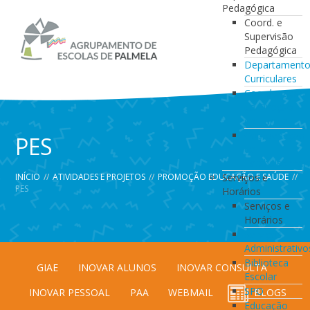
Pedagógica
Coord. e
Supervisão
Pedagógica
Departament
Curriculares
Coordenação
da Direção
de Turma
Coordenação
PES
de
Estabelecimen
INÍCIO
//
ATIVIDADES E PROJETOS
//
PROMOÇÃO EDUCAÇÃO E SAÚDE
Serviços e
//
PES
Horários
Serviços e
Horários
Serviços
Administrativo
Biblioteca
GIAE
INOVAR ALUNOS
INOVAR CONSULTA
Escolar
SPO
INOVAR PESSOAL
PAA
WEBMAIL
BLOGS
Educação