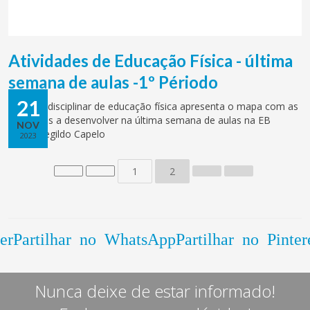
Atividades de Educação Física - última
semana de aulas -1º Périodo
21
O grupo disciplinar de educação física apresenta o mapa com as
atividades a desenvolver na última semana de aulas na EB
NOV
Hermenegildo Capelo
2023
1
2
er
Partilhar no WhatsApp
Partilhar no Pinter
Nunca deixe de estar informado!