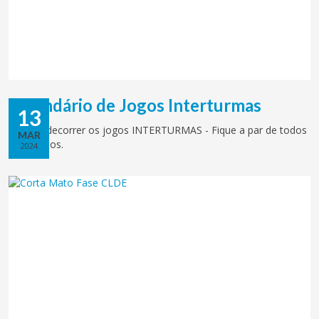
Calendário de Jogos Interturmas
13
Estão a decorrer os jogos INTERTURMAS - Fique a par de todos
MAR
os horários.
2024