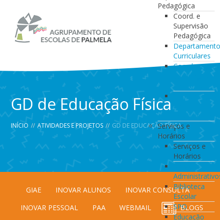
Pedagógica
Coord. e
Supervisão
Pedagógica
Departament
Curriculares
Coordenação
da Direção
de Turma
Coordenação
GD de Educação Física
de
Estabelecimen
INÍCIO
//
ATIVIDADES E PROJETOS
//
GD DE EDUCAÇÃO FÍSICA
Serviços e
Horários
Serviços e
Horários
Serviços
Administrativo
Biblioteca
GIAE
INOVAR ALUNOS
INOVAR CONSULTA
Escolar
SPO
INOVAR PESSOAL
PAA
WEBMAIL
BLOGS
Educação