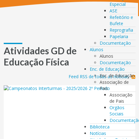
Especial
ASE
Refeitório e
Bufete
Reprografia
Papelaria
Documentação
Atividades GD de
Alunos
Alunos
Educação Física
Documentação
Enc. de Educação
Enc. de Educação
Feed RSS de todas as notícias
Associação de
Pais
Associação
de Pais
Orgãos
Sociais
Documentaçã
Biblioteca
Notícias