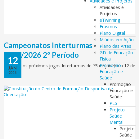
Atividades e Projetos
Atividades e
Projetos
eTwinning
Erasmus
Plano Digital
Miúdos em Ação
Campeonatos Interturmas -
Plano das Artes
GD de Educação
2025/2026 2º Período
12
Física
Promoção
Consulte os próximos jogos Interturmas de 13 de janeiro a 12 de
JAN
Educação e
fevereiro.
2026
Saúde
Promoção
Educação e
Saúde
PES
Projeto
Saúde
Mental
Projeto
Saúde