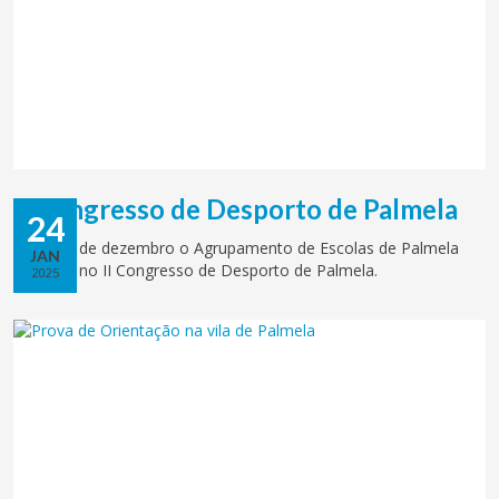
II Congresso de Desporto de Palmela
24
No dia 5 de dezembro o Agrupamento de Escolas de Palmela
JAN
participa no II Congresso de Desporto de Palmela.
2025