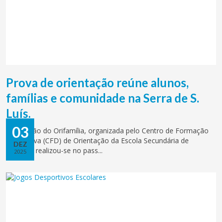
Prova de orientação reúne alunos,
famílias e comunidade na Serra de S.
Luís.
03
19.ª edição do Orifamília, organizada pelo Centro de Formação
Desportiva (CFD) de Orientação da Escola Secundária de
DEZ
Palmela, realizou-se no pass...
2025