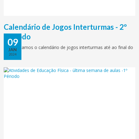
Calendário de Jogos Interturmas - 2º
Período
09
Apresentamos o calendário de jogos interturmas até ao final do
JAN
período.
2024