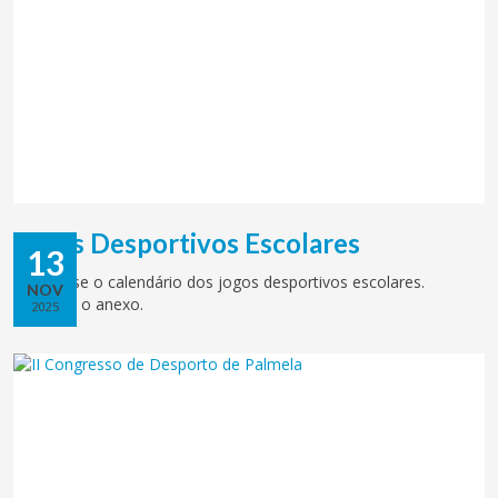
Jogos Desportivos Escolares
13
Divulga-se o calendário dos jogos desportivos escolares.
NOV
Consulte o anexo.
2025