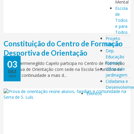
Mental
Escola
de
Todos
e para
Todos
Projeto
Constituição do Centro de Formação
UNICEF
Dep.
Desportiva de Orientação
Educação
03
Especial
Escola Hermenegildo Capelo participa no Centro de Formação
Oficina de
Desportiva de Orientação com sede na Escola Secundária de
DEZ
Jardinagem
Palmela, continuidade a mais d...
2025
Cidadania e
Desenvolvime
Eventos