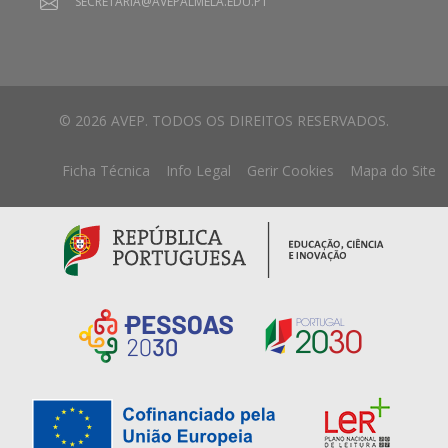
SECRETARIA@AVEPALMELA.EDU.PT
© 2026 AVEP. TODOS OS DIREITOS RESERVADOS.
Ficha Técnica
Info Legal
Gerir Cookies
Mapa do Site