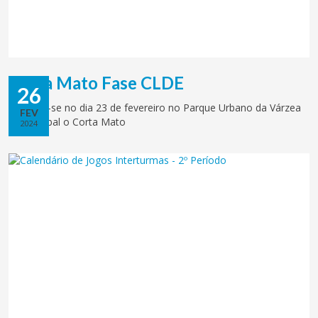
Corta Mato Fase CLDE
26
Realizou-se no dia 23 de fevereiro no Parque Urbano da Várzea
FEV
em Setúbal o Corta Mato
2024