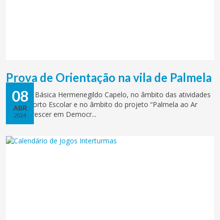
Prova de Orientação na vila de Palmela
08
A Escola Básica Hermenegildo Capelo, no âmbito das atividades
do Desporto Escolar e no âmbito do projeto “Palmela ao Ar
ABR
Livre - Crescer em Democr...
2024