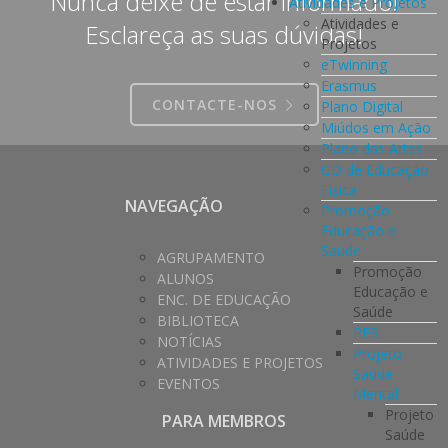
Nunca deixe de estar informado!
Atividades e Projetos
Atividades e
Esclareça as suas dúvidas!
Projetos
eTwinning
Erasmus
CONTACTE-NOS
Plano Digital
Miúdos em Ação
Plano das Artes
GD de Educação
Física
NAVEGAÇÃO
Promoção
Educação e
Saúde
AGRUPAMENTO
Promoção
ALUNOS
Educação e
ENC. DE EDUCAÇÃO
Saúde
BIBLIOTECA
PES
NOTÍCIAS
Projeto
ATIVIDADES E PROJETOS
Saúde
EVENTOS
Mental
Projeto
PARA MEMBROS
Saúde