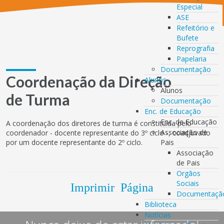
Especial
ASE
Refeitório e
Bufete
Reprografia
Papelaria
Documentação
Coordenação da Direção
Alunos
Alunos
de Turma
Documentação
Enc. de Educação
Enc. de Educação
A coordenação dos diretores de turma é constituída pelo
Associação de
coordenador - docente representante do 3º ciclo -, coadjuvado
por um docente representante do 2º ciclo.
Pais
Associação
de Pais
Orgãos
Sociais
Imprimir Página
Documentaçã
Biblioteca
Notícias