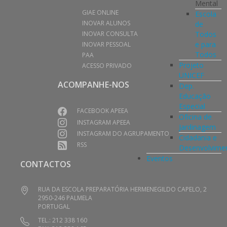
Mental
GIAE ONLINE
Escola
INOVAR ALUNOS
de
Todos
INOVAR CONSULTA
e para
INOVAR PESSOAL
Todos
PAA
Projeto
ACESSO PRIVADO
UNICEF
ACOMPANHE-NOS
Dep.
Educação
Especial
FACEBOOK APEEA
Oficina de
INSTAGRAM APEEA
Jardinagem
INSTAGRAM DO AGRUPAMENTO
Cidadania e
RSS
Desenvolvime
Eventos
CONTACTOS
RUA DA ESCOLA PREPARATÓRIA HERMENEGILDO CAPELO, 2
2950-246 PALMELA
PORTUGAL
TEL.: 212 338 160