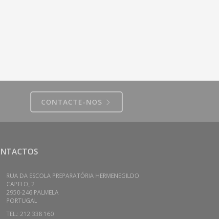
CONTACTE-NOS
ONTACTOS
RUA DA ESCOLA PREPARATÓRIA HERMENEGILDO
CAPELO, 2
2950-246 PALMELA
PORTUGAL
TEL.: 212 338 160