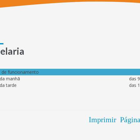
elaria
o de funcionamento
da manhã
das 9
da tarde
das 1
Imprimir Págin