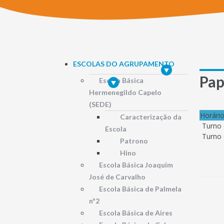
ESCOLAS DO AGRUPAMENTO
Pap
Escola Básica
Hermenegildo Capelo
(SEDE)
Horári
Caracterização da
Turno 
Escola
Turno 
Patrono
Hino
Escola Básica Joaquim
José de Carvalho
Escola Básica de Palmela
nº2
Escola Básica de Aires