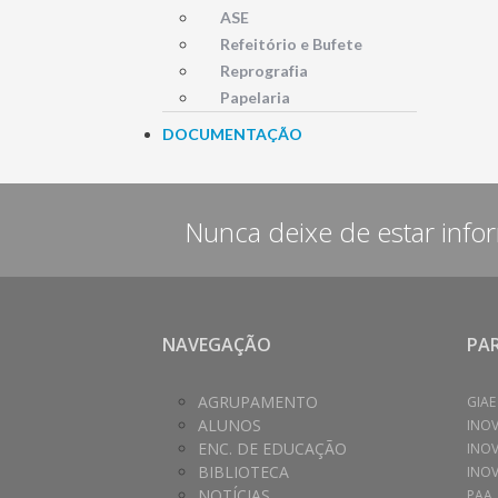
ASE
Refeitório e Bufete
Reprografia
Papelaria
DOCUMENTAÇÃO
Nunca deixe de estar info
NAVEGAÇÃO
PA
AGRUPAMENTO
GIAE
ALUNOS
INO
ENC. DE EDUCAÇÃO
INO
BIBLIOTECA
INOV
NOTÍCIAS
PAA