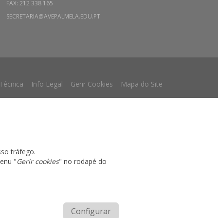
FAX: 212 338 165
SECRETARIA@AVEPALMELA.EDU.PT
 Técnica
Info Legal
Gerir Cookies
Mapa do Site
sso tráfego.
menu "
Gerir cookies
" no rodapé do
Configurar