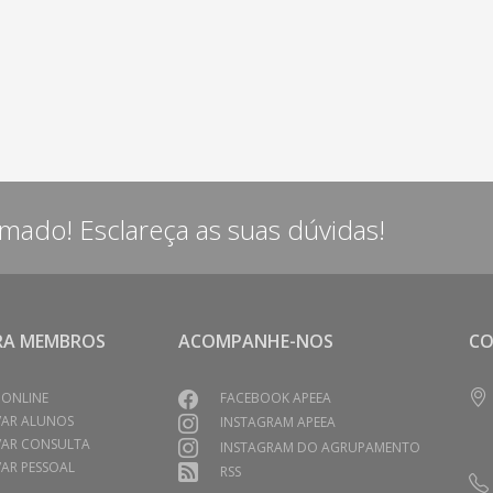
rmado! Esclareça as suas dúvidas!
RA MEMBROS
ACOMPANHE-NOS
C
 ONLINE
FACEBOOK APEEA
VAR ALUNOS
INSTAGRAM APEEA
VAR CONSULTA
INSTAGRAM DO AGRUPAMENTO
AR PESSOAL
RSS