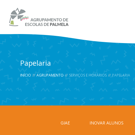
Papelaria
INÍCIO
//
AGRUPAMENTO
//
SERVIÇOS E HORÁRIOS
//
PAPELARIA
GIAE
INOVAR ALUNOS