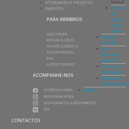
Mental
ATIVIDADES E PROJETOS
Escola
EVENTOS
de
PARA MEMBROS
Todos
e para
Todos
GIAE ONLINE
Projeto
INOVAR ALUNOS
UNICEF
INOVAR CONSULTA
Dep.
INOVAR PESSOAL
Educação
PAA
Especial
ACESSO PRIVADO
Oficina de
Jardinagem
ACOMPANHE-NOS
Cidadania e
Desenvolvime
Eventos
FACEBOOK APEEA
INSTAGRAM APEEA
INSTAGRAM DO AGRUPAMENTO
RSS
CONTACTOS