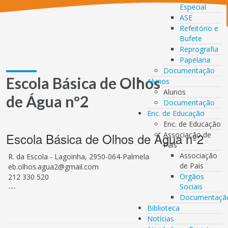
Especial
ASE
Refeitório e
Bufete
Reprografia
Papelaria
Documentação
Escola Básica de Olhos
Alunos
Alunos
de Água nº2
Documentação
Enc. de Educação
Enc. de Educação
Escola Básica de Olhos de Água nº2
Associação de
Pais
Associação
R. da Escola - Lagoinha, 2950-064-Palmela
de Pais
eb.olhos.agua2@gmail.com
Orgãos
212 330 520
Sociais
---
Documentaçã
Biblioteca
Notícias