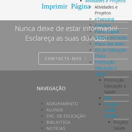
Atividades e Projetos
Imprimir Página
Atividades e
Projetos
eTwinning
Erasmus
Nunca deixe de estar informado!
Plano Digital
Esclareça as suas dúvidas!
Miúdos em Ação
Plano das Artes
GD de Educação
Física
CONTACTE-NOS
Promoção
Educação e
Saúde
Promoção
Educação e
NAVEGAÇÃO
Saúde
PES
AGRUPAMENTO
Projeto
ALUNOS
Saúde
Mental
ENC. DE EDUCAÇÃO
Projeto
BIBLIOTECA
Saúde
NOTÍCIAS