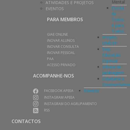
Mental
ATIVIDADES E PROJETOS
Escola
EVENTOS
de
PARA MEMBROS
Todos
e para
Todos
GIAE ONLINE
Projeto
INOVAR ALUNOS
UNICEF
INOVAR CONSULTA
Dep.
INOVAR PESSOAL
Educação
PAA
Especial
ACESSO PRIVADO
Oficina de
Jardinagem
ACOMPANHE-NOS
Cidadania e
Desenvolvime
Eventos
FACEBOOK APEEA
INSTAGRAM APEEA
INSTAGRAM DO AGRUPAMENTO
RSS
CONTACTOS