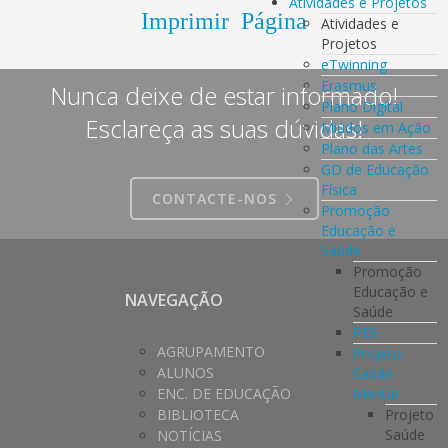
Atividades e Projetos
Imprimir Página
Atividades e
Projetos
eTwinning
Erasmus
Nunca deixe de estar informado!
Plano Digital
Esclareça as suas dúvidas!
Miúdos em Ação
Plano das Artes
GD de Educação
Física
CONTACTE-NOS
Promoção
Educação e
Saúde
Promoção
Educação e
NAVEGAÇÃO
Saúde
PES
AGRUPAMENTO
Projeto
ALUNOS
Saúde
Mental
ENC. DE EDUCAÇÃO
Projeto
BIBLIOTECA
Saúde
NOTÍCIAS