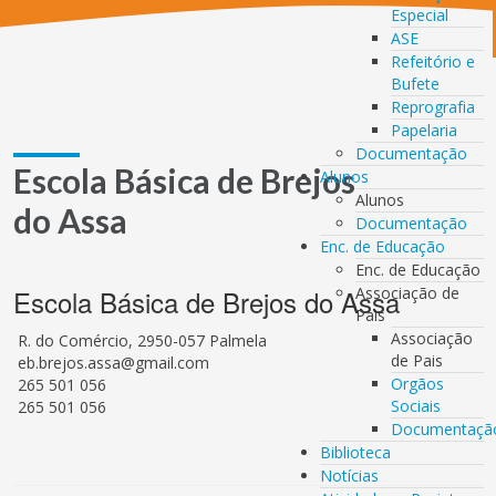
Especial
ASE
Refeitório e
Bufete
Reprografia
Papelaria
Documentação
Escola Básica de Brejos
Alunos
Alunos
do Assa
Documentação
Enc. de Educação
Enc. de Educação
Escola Básica de Brejos do Assa
Associação de
Pais
Associação
R. do Comércio, 2950-057 Palmela
de Pais
eb.brejos.assa@gmail.com
Orgãos
265 501 056
Sociais
265 501 056
Documentaçã
Biblioteca
Notícias