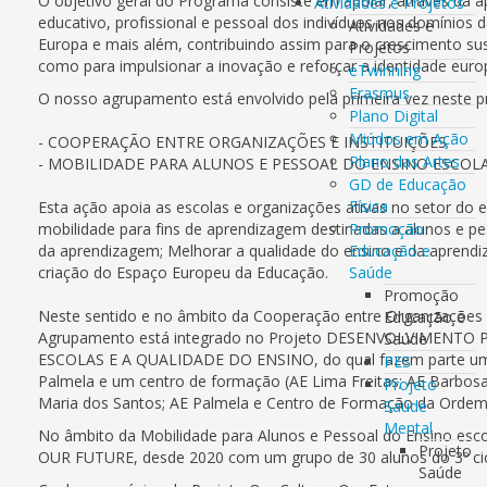
O objetivo geral do Programa consiste em apoiar, através da 
Atividades e Projetos
educativo, profissional e pessoal dos indivíduos nos domínios
Atividades e
Europa e mais além, contribuindo assim para o crescimento su
Projetos
como para impulsionar a inovação e reforçar a identidade europ
eTwinning
Erasmus
O nosso agrupamento está envolvido pela primeira vez neste 
Plano Digital
Miúdos em Ação
- COOPERAÇÃO ENTRE ORGANIZAÇÕES E INSTITUIÇÕES
Plano das Artes
- MOBILIDADE PARA ALUNOS E PESSOAL DO ENSINO ESCOL
GD de Educação
Física
Esta ação apoia as escolas e organizações ativas no setor do 
mobilidade para fins de aprendizagem destinadas a alunos e pe
Promoção
da aprendizagem; Melhorar a qualidade do ensino e da aprendiz
Educação e
criação do Espaço Europeu da Educação.
Saúde
Promoção
Neste sentido e no âmbito da Cooperação entre Organızações e
Educação e
Agrupamento está integrado no Projeto DESENVOLVIMENT
Saúde
ESCOLAS E A QUALIDADE DO ENSINO, do qual fazem parte um g
PES
Palmela e um centro de formação (AE Lima Freitas; AE Barbosa
Projeto
Maria dos Santos; AE Palmela e Centro de Formação da Ordem 
Saúde
Mental
No âmbito da Mobilidade para Alunos e Pessoal do Ensino es
Projeto
OUR FUTURE, desde 2020 com um grupo de 30 alunos do 3º cicl
Saúde