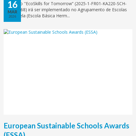
16
O projeto "EcoSkills for Tomorrow” (2025-1-FR01-KA220-SCH-
000360968) irá ser implementado no Agrupamento de Escolas
MAR
de Palmela (Escola Básica Herm...
2026
European Sustainable Schools Awards
(ESSA)