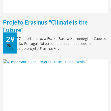
Projeto Erasmus "Climate is the
Future"
29
De 24 a 27 de setembro, a Escola Básica Hermenegildo Capelo,
em Palmela, Portugal, foi palco de uma enriquecedora
SET
mobilidade do projeto Erasmus+ ...
2024