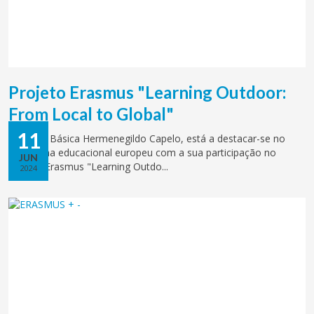
Projeto Erasmus "Learning Outdoor:
From Local to Global"
11
A Escola Básica Hermenegildo Capelo, está a destacar-se no
panorama educacional europeu com a sua participação no
JUN
projeto Erasmus "Learning Outdo...
2024