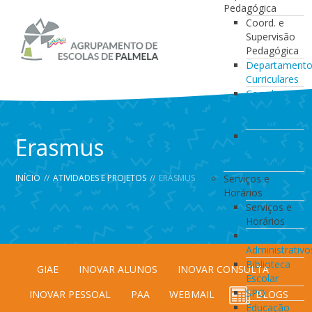
Pedagógica
Coord. e
Supervisão
Pedagógica
Departament
Curriculares
Coordenação
da Direção
de Turma
Coordenação
Erasmus
de
Estabelecimen
INÍCIO
//
ATIVIDADES E PROJETOS
//
ERASMUS
Serviços e
Horários
Serviços e
Horários
Serviços
Administrativo
Biblioteca
GIAE
INOVAR ALUNOS
INOVAR CONSULTA
Escolar
SPO
INOVAR PESSOAL
PAA
WEBMAIL
BLOGS
Educação