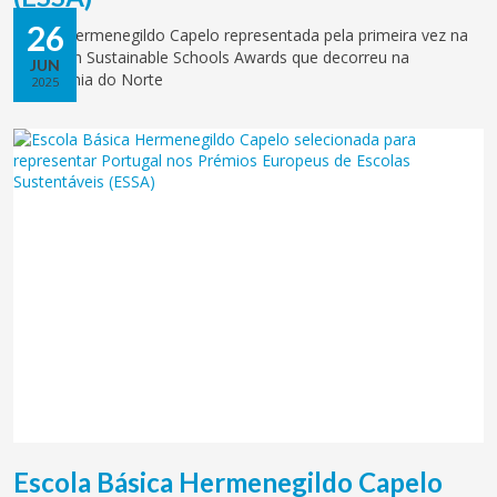
26
Escola Hermenegildo Capelo representada pela primeira vez na
European Sustainable Schools Awards que decorreu na
JUN
Macedónia do Norte
2025
Escola Básica Hermenegildo Capelo