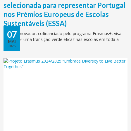
selecionada para representar Portugal
nos Prémios Europeus de Escolas
Sustentáveis (ESSA)
07
Projeto inovador, cofinanciado pelo programa Erasmus+, visa
promover uma transição verde eficaz nas escolas em toda a
MAI
Europa.
2025