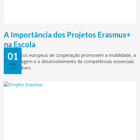
A Importância dos Projetos Erasmus+
na Escola
01
Os projetos europeus de cooperação promovem a mobilidade, a
aprendizagem e o desenvolvimento de competências essenciais
JUL
para o futuro.
2024