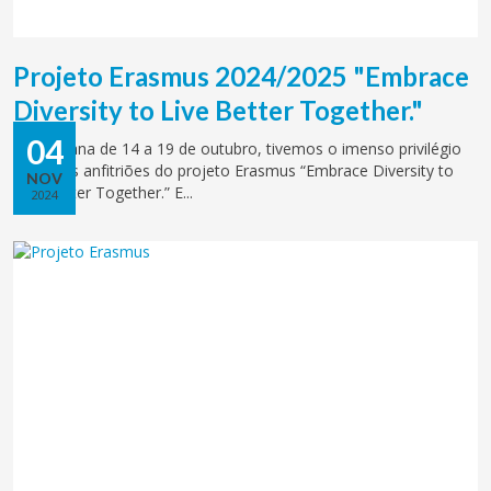
Projeto Erasmus 2024/2025 "Embrace
Diversity to Live Better Together."
04
Na semana de 14 a 19 de outubro, tivemos o imenso privilégio
de ser os anfitriões do projeto Erasmus “Embrace Diversity to
NOV
Live Better Together.” E...
2024