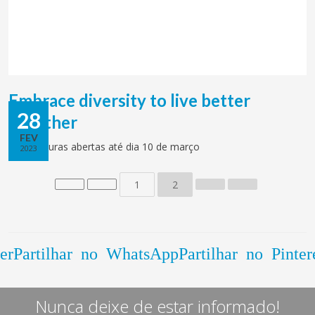
Embrace diversity to live better
28
together
FEV
Candidaturas abertas até dia 10 de março
2023
1
2
er
Partilhar no WhatsApp
Partilhar no Pinter
Nunca deixe de estar informado!