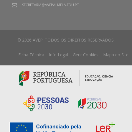
SECRETARIA@AVEPALMELA.EDU.PT
© 2026 AVEP. TODOS OS DIREITOS RESERVADOS.
Ficha Técnica
Info Legal
Gerir Cookies
Mapa do Site