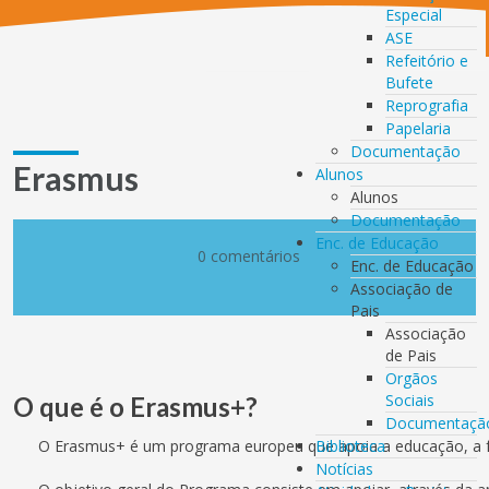
Especial
ASE
Refeitório e
Bufete
Reprografia
Papelaria
Documentação
Erasmus
Alunos
Alunos
Documentação
Enc. de Educação
0 comentários
Enc. de Educação
Associação de
Pais
Associação
de Pais
Orgãos
Sociais
O que é o Erasmus+?
Documentaçã
O Erasmus+ é um programa europeu que apoia a educação, a f
Biblioteca
Notícias