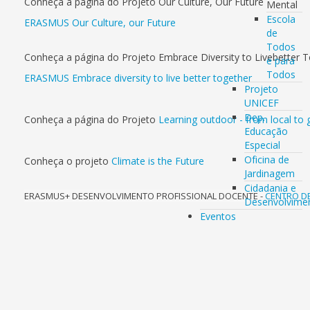
Conheça a página do Projeto Our Culture, Our Future
Mental
Escola
ERASMUS
Our Culture, our Future
de
Todos
Conheça a página do Projeto Embrace Diversity to Livebetter 
e para
Todos
ERASMUS Embrace diversity to live better together
Projeto
UNICEF
Dep.
Conheça a página do Projeto
Learning outdoor - from local to 
Educação
Especial
Oficina de
Conheça o projeto
Climate is the Future
Jardinagem
Cidadania e
ERASMUS+ DESENVOLVIMENTO PROFISSIONAL DOCENTE -
CENTRO D
Desenvolvime
Eventos