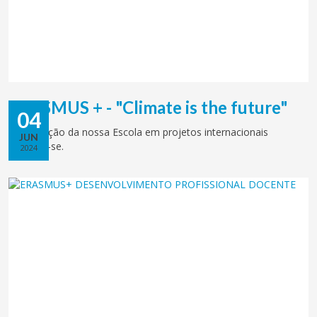
ERASMUS + - "Climate is the future"
04
Participação da nossa Escola em projetos internacionais
JUN
mantém-se.
2024