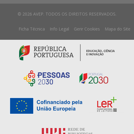
© 2026 AVEP. TODOS OS DIREITOS RESERVADOS.
Ficha Técnica
Info Legal
Gerir Cookies
Mapa do Site