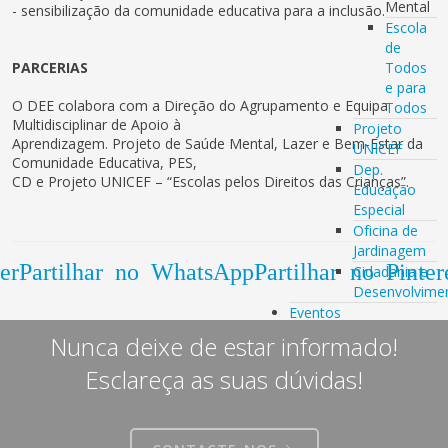
Mental
- sensibilização da comunidade educativa para a inclusão.
Escola
de
PARCERIAS
Todos
e para
O DEE colabora com a Direção do Agrupamento e Equipa
Todos
Multidisciplinar de Apoio à
Projeto
Aprendizagem. Projeto de Saúde Mental, Lazer e Bem-Estar da
UNICEF
Comunidade Educativa, PES,
Dep.
CD e Projeto UNICEF – “Escolas pelos Direitos das Crianças”.
Educação
Especial
Oficina de
Jardinagem
er
Partilhar no WhatsApp
Partilhar no Pinter
Cidadania e
Desenvolvime
Eventos
Nunca deixe de estar informado!
Esclareça as suas dúvidas!