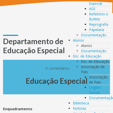
Especial
ASE
Refeitório e
Bufete
Reprografia
Papelaria
Documentação
Departamento de
Alunos
Alunos
Educação Especial
Documentação
Enc. de Educação
Enc. de Educação
Associação de
0 comentários
Pais
Associação
Educação Especial
de Pais
Orgãos
Sociais
Documentaçã
Biblioteca
Notícias
Enquadramento