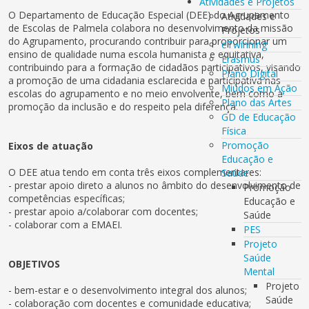
Atividades e Projetos
O Departamento de Educação Especial (DEE) do Agrupamento
Atividades e
de Escolas de Palmela colabora no desenvolvimento da missão
Projetos
do Agrupamento, procurando contribuir para proporcionar um
eTwinning
ensino de qualidade numa escola humanista e equitativa,
Erasmus
contribuindo para a formação de cidadãos participativos, visando
Plano Digital
a promoção de uma cidadania esclarecida e participativa nas
Miúdos em Ação
escolas do agrupamento e no meio envolvente, bem como a
Plano das Artes
promoção da inclusão e do respeito pela diferença.
GD de Educação
Física
Promoção
Eixos de atuação
Educação e
O DEE atua tendo em conta três eixos complementares:
Saúde
- prestar apoio direto a alunos no âmbito do desenvolvimento de
Promoção
competências específicas;
Educação e
- prestar apoio a/colaborar com docentes;
Saúde
- colaborar com a EMAEI.
PES
Projeto
Saúde
OBJETIVOS
Mental
Projeto
- bem-estar e o desenvolvimento integral dos alunos;
Saúde
- colaboração com docentes e comunidade educativa;