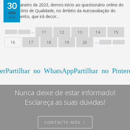
30
A 30 de janeiro de 2023, demos início ao questionário online do
Observatório de Qualidade, no âmbito da Autoavaliação do
JAN
Agrupamento, que irá decor...
2023
...
11
12
13
14
15
...
16
17
18
19
20
er
Partilhar no WhatsApp
Partilhar no Pinter
Nunca deixe de estar informado!
Esclareça as suas dúvidas!
CONTACTE-NOS