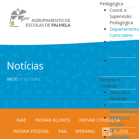
Pedagógica
Coord. e
Supervisão
Pedagógica
Departament
Curriculares
Coordenação
da Direção
de Turma
Coordenação
Notícias
de
Estabelecimen
INÍCIO
//
NOTÍCIAS
Serviços e
Horários
Serviços e
Horários
Serviços
Administrativo
Biblioteca
GIAE
INOVAR ALUNOS
INOVAR CONSULTA
Escolar
SPO
INOVAR PESSOAL
PAA
WEBMAIL
BLOGS
Educação