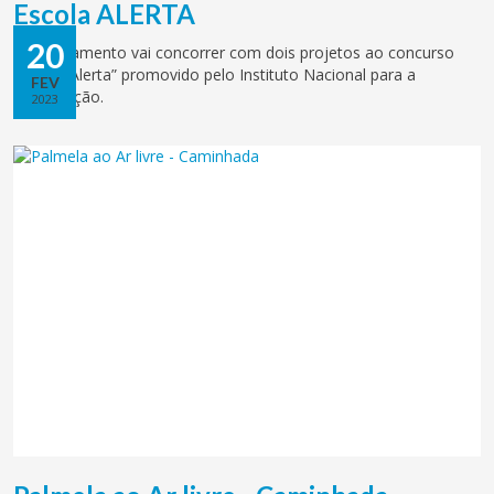
Escola ALERTA
20
O agrupamento vai concorrer com dois projetos ao concurso
“Escola Alerta” promovido pelo Instituto Nacional para a
FEV
Reabilitação.
2023