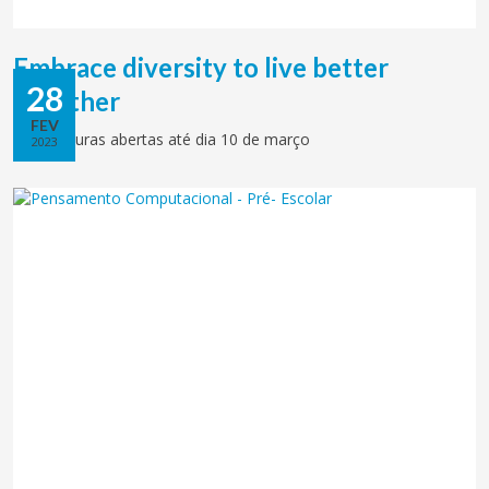
Embrace diversity to live better
28
together
FEV
Candidaturas abertas até dia 10 de março
2023