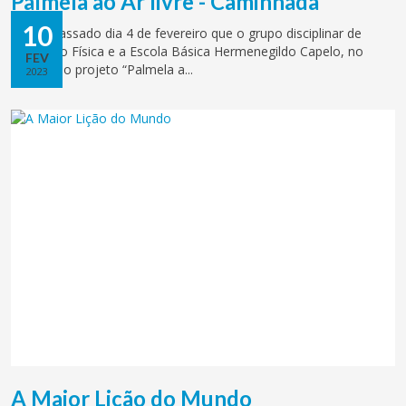
Palmela ao Ar livre - Caminhada
10
Foi no passado dia 4 de fevereiro que o grupo disciplinar de
Educação Física e a Escola Básica Hermenegildo Capelo, no
FEV
âmbito do projeto “Palmela a...
2023
A Maior Lição do Mundo