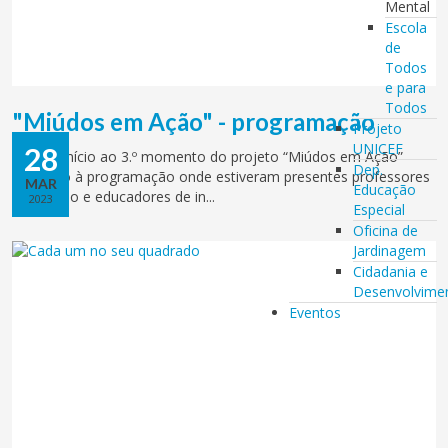
Mental
Escola
de
Todos
e para
Todos
"Miúdos em Ação" - programação
Projeto
UNICEF
28
Deu-se início ao 3.º momento do projeto “Miúdos em Ação”
Dep.
dedicado à programação onde estiveram presentes professores
MAR
Educação
do 1º ciclo e educadores de in...
2023
Especial
Oficina de
Jardinagem
Cidadania e
Desenvolvime
Eventos