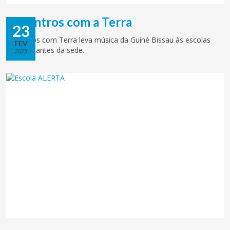
Encontros com a Terra
23
Encontros com Terra leva música da Guiné Bissau às escolas
FEV
mais distantes da sede.
2023