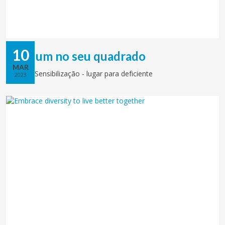
10
Cada um no seu quadrado
MAR
Ação de Sensibilização - lugar para deficiente
2023