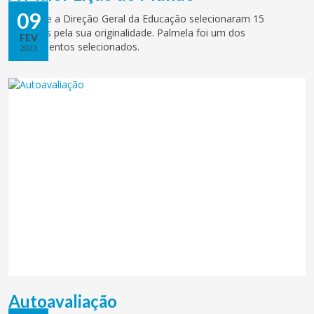
09
UNICEF e a Direção Geral da Educação selecionaram 15
trabalhos pela sua originalidade. Palmela foi um dos
FEV
agrupamentos selecionados.
2023
Autoavaliação