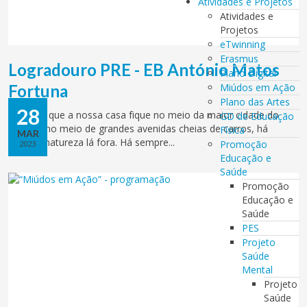
Atividades e Projetos
Atividades e
Projetos
eTwinning
Erasmus
Logradouro PRE - EB António Matos
Plano Digital
Fortuna
Miúdos em Ação
Plano das Artes
28
“Mesmo que a nossa casa fique no meio da maior cidade do
GD de Educação
mundo, no meio de grandes avenidas cheias de carros, há
Física
MAR
sempre natureza lá fora. Há sempre...
Promoção
2023
Educação e
Saúde
Promoção
Educação e
Saúde
PES
Projeto
Saúde
Mental
Projeto
Saúde