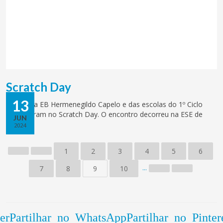
Scratch Day
13
Alunos da EB Hermenegildo Capelo e das escolas do 1º Ciclo
participaram no Scratch Day. O encontro decorreu na ESE de
JUN
Setúbal.
2024
1
2
3
4
5
6
...
7
8
9
10
er
Partilhar no WhatsApp
Partilhar no Pinter