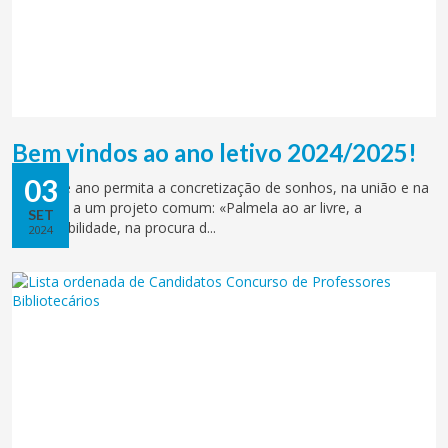
Bem vindos ao ano letivo 2024/2025!
03
Que este ano permita a concretização de sonhos, na união e na
pertença a um projeto comum: «Palmela ao ar livre, a
SET
sustentabilidade, na procura d...
2024