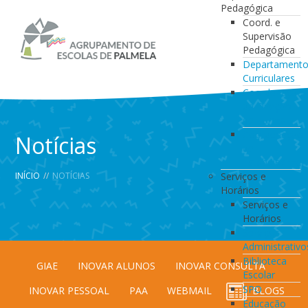
Pedagógica
Coord. e
Supervisão
Pedagógica
Departament
Curriculares
Coordenação
da Direção
de Turma
Coordenação
Notícias
de
Estabelecimen
INÍCIO
//
NOTÍCIAS
Serviços e
Horários
Serviços e
Horários
Serviços
Administrativo
Biblioteca
GIAE
INOVAR ALUNOS
INOVAR CONSULTA
Escolar
SPO
INOVAR PESSOAL
PAA
WEBMAIL
BLOGS
Educação