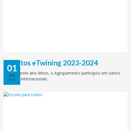
Projetos eTwining 2023-2024
01
Durante este ano letivo, o Agrupamento participou em vários
JUL
projetos internacionais.
2024