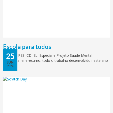
Escola para todos
25
A Equipa PES, CD, Ed. Especial e Projeto Saúde Mental
apresenta, em resumo, todo o trabalho desenvolvido neste ano
JUN
letivo.
2024