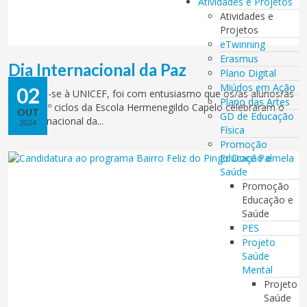
Atividades e Projetos
Atividades e
Projetos
eTwinning
Erasmus
Dia Internacional da Paz
Plano Digital
Miúdos em Ação
02
Juntando-se à UNICEF, foi com entusiasmo que os/as alunos/as
Plano das Artes
do 2º e 3º ciclos da Escola Hermenegildo Capelo celebraram o
OUT
GD de Educação
Dia Internacional da...
2024
Física
Promoção
Educação e
Saúde
Promoção
Educação e
Saúde
PES
Projeto
Saúde
Mental
Projeto
Saúde