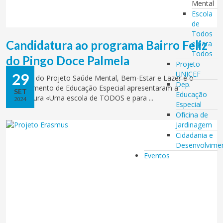
Mental
Escola
de
Todos
Candidatura ao programa Bairro Feliz
e para
Todos
do Pingo Doce Palmela
Projeto
UNICEF
29
A equipa do Projeto Saúde Mental, Bem-Estar e Lazer e o
Dep.
Departamento de Educação Especial apresentaram a
SET
Educação
candidatura «Uma escola de TODOS e para ...
2024
Especial
Oficina de
Jardinagem
Cidadania e
Desenvolvime
Eventos