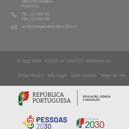
2950-246 PALMELA
PORTUGAL
TEL.: 212 338 160
FAX: 212 338 165
SECRETARIA@AVEPALMELA.EDU.PT
© 2026 AVEP. TODOS OS DIREITOS RESERVADOS.
Ficha Técnica
Info Legal
Gerir Cookies
Mapa do Site