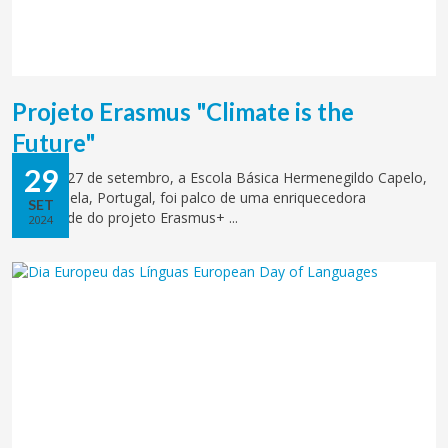
Projeto Erasmus "Climate is the
Future"
29
De 24 a 27 de setembro, a Escola Básica Hermenegildo Capelo,
em Palmela, Portugal, foi palco de uma enriquecedora
SET
mobilidade do projeto Erasmus+ ...
2024