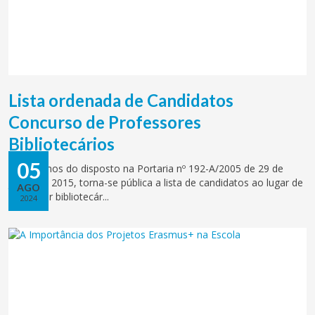
Lista ordenada de Candidatos
Concurso de Professores
Bibliotecários
05
Nos termos do disposto na Portaria nº 192-A/2005 de 29 de
junho de 2015, torna-se pública a lista de candidatos ao lugar de
AGO
professor bibliotecár...
2024