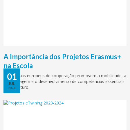
A Importância dos Projetos Erasmus+
na Escola
01
Os projetos europeus de cooperação promovem a mobilidade, a
aprendizagem e o desenvolvimento de competências essenciais
JUL
para o futuro.
2024