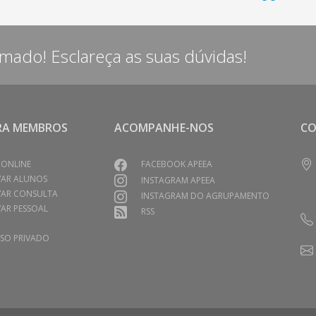
rmado! Esclareça as suas dúvidas!
RA MEMBROS
ACOMPANHE-NOS
C
 ONLINE
FACEBOOK APEEA
VAR ALUNOS
INSTAGRAM APEEA
VAR CONSULTA
INSTAGRAM DO AGRUPAMENTO
AR PESSOAL
RSS
SO PRIVADO