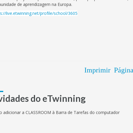
unidade de aprendizagem na Europa.
s://live.etwinning.net/profile/school/3605
Imprimir Págin
vidades do eTwinning