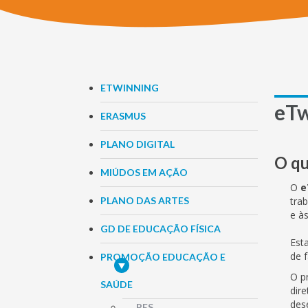
ETWINNING
eTw
ERASMUS
PLANO DIGITAL
O qu
MIÚDOS EM AÇÃO
O
e
PLANO DAS ARTES
tra
e à
GD DE EDUCAÇÃO FÍSICA
Est
de 
PROMOÇÃO EDUCAÇÃO E
O p
SAÚDE
dir
des
PES