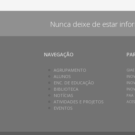
Nunca deixe de estar info
NAVEGAÇÃO
PA
AGRUPAMENTO
GIAE
ALUNOS
INO
ENC. DE EDUCAÇÃO
INO
BIBLIOTECA
INOV
NOTÍCIAS
PAA
ATIVIDADES E PROJETOS
ACES
EVENTOS