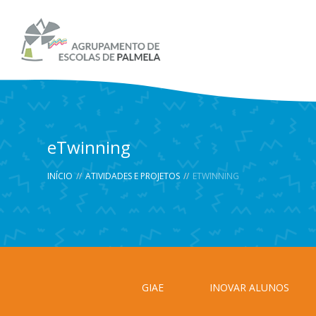
eTwinning
INÍCIO
//
ATIVIDADES E PROJETOS
//
ETWINNING
GIAE
INOVAR ALUNOS