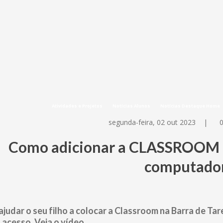
Atividades e Projetos
Notícias Alunos
Notícias Destaque Home
segunda-feira, 02 out 2023
|
Como adicionar a CLASSROOM à 
computado
ajudar o seu filho a colocar a Classroom na Barra de Ta
o acesso. Veja o vídeo.