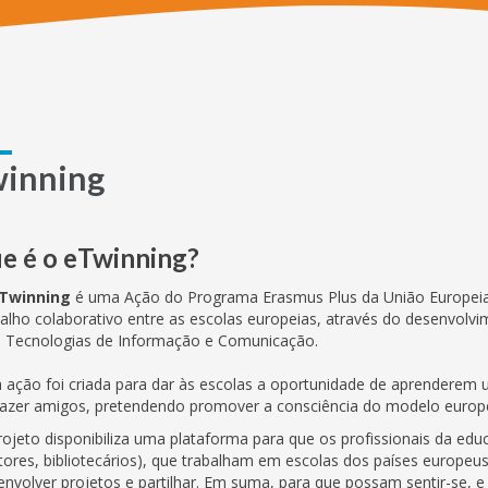
inning
e é o eTwinning?
Twinning
é uma Ação do Programa Erasmus Plus da União Europeia, 
balho colaborativo entre as escolas europeias, através do desenvolv
s Tecnologias de Informação e Comunicação.
a ação foi criada para dar às escolas a oportunidade de aprenderem u
fazer amigos, pretendendo promover a consciência do modelo europeu 
rojeto disponibiliza uma plataforma para que os profissionais da edu
etores, bibliotecários), que trabalham em escolas dos países europeu
envolver projetos e partilhar. Em suma, para que possam sentir-se, e