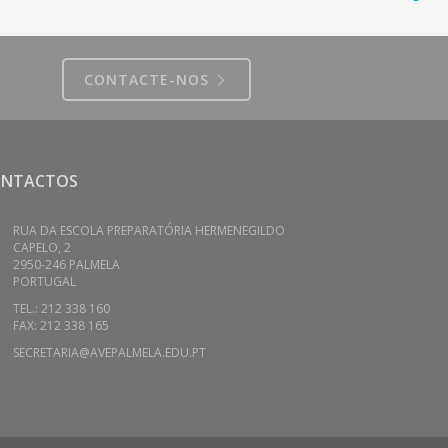
CONTACTE-NOS
ONTACTOS
RUA DA ESCOLA PREPARATÓRIA HERMENEGILDO
CAPELO, 2
2950-246 PALMELA
PORTUGAL
TEL.: 212 338 160
FAX: 212 338 165
SECRETARIA@AVEPALMELA.EDU.PT