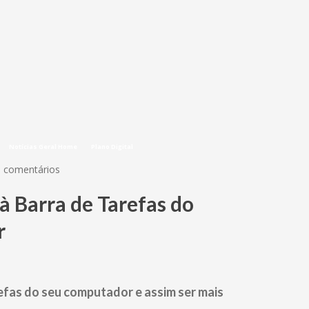
Notícias Geral Home
Plano Digital
0 comentários
Barra de Tarefas do
r
refas do seu computador e assim ser mais