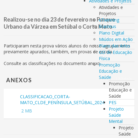
Atividades e Projetos
Atividades e
Projetos
Realizou-se no dia 23 de fevereiro no Parque
eTwinning
Urbano da Várzea em Setúbal o Corta Mato
Erasmus
Plano Digital
Miúdos em Ação
Participaram nesta prova vários alunos do nosso agrupamento
Plano das Artes
previamente apurados, também, em provas de escola.
GD de Educação
Física
Consulte as classificações no documento anexo.
Promoção
Educação e
Saúde
1 ficheiros
ANEXOS
Promoção
Educação e
Saúde
CLASSIFICACAO_CORTA-
PDF
MATO_CLDE_PENÍNSULA_SETÚBAL_2024
PES
Projeto
2 MB
Saúde
Mental
Projeto
Saúde