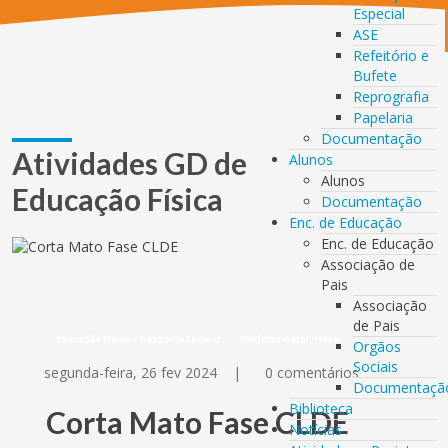
Especial
ASE
Refeitório e
Bufete
Reprografia
Papelaria
Documentação
Atividades GD de
Alunos
Alunos
Educação Física
Documentação
Enc. de Educação
Enc. de Educação
Associação de
Pais
Associação
de Pais
Educação Física / Desporto Escolar
Notícias Geral Home
Orgãos
Sociais
segunda-feira, 26 fev 2024
|
0 comentários
Documentaçã
Biblioteca
Corta Mato Fase CLDE
Notícias