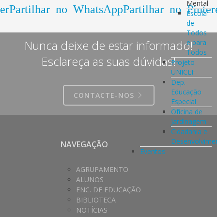
Mental
er
Partilhar no WhatsApp
Partilhar no Pinter
Escola
de
Todos
Nunca deixe de estar informado!
e para
Todos
Esclareça as suas dúvidas!
Projeto
UNICEF
Dep.
Educação
CONTACTE-NOS
Especial
Oficina de
Jardinagem
Cidadania e
Desenvolvime
NAVEGAÇÃO
Eventos
AGRUPAMENTO
ALUNOS
ENC. DE EDUCAÇÃO
BIBLIOTECA
NOTÍCIAS