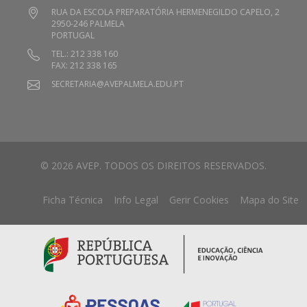
RUA DA ESCOLA PREPARATÓRIA HERMENEGILDO CAPELO, 2
2950-246 PALMELA
PORTUGAL
TEL.: 212 338 160
FAX: 212 338 165
SECRETARIA@AVEPALMELA.EDU.PT
© 2026 AVEP. TODOS OS DIREITOS RESERVADOS.
Ficha Técnica
Info Legal
Gerir Cookies
Mapa do Site