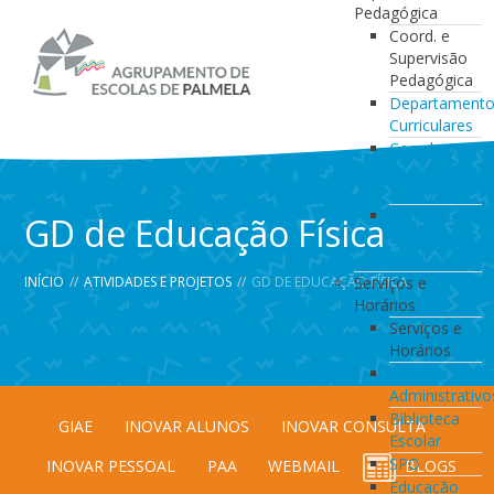
Pedagógica
Coord. e
Supervisão
Pedagógica
Departament
Curriculares
Coordenação
da Direção
de Turma
Coordenação
GD de Educação Física
de
Estabelecimen
INÍCIO
//
ATIVIDADES E PROJETOS
//
GD DE EDUCAÇÃO FÍSICA
Serviços e
Horários
Serviços e
Horários
Serviços
Administrativo
Biblioteca
GIAE
INOVAR ALUNOS
INOVAR CONSULTA
Escolar
SPO
INOVAR PESSOAL
PAA
WEBMAIL
BLOGS
Educação