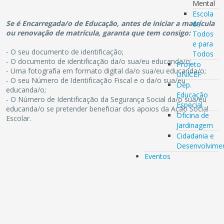
Mental
Escola
Se é Encarregada/o de Educação, antes de iniciar a matrícula
de
ou renovação de matrícula, garanta que tem consigo:
Todos
e para
- O seu documento de identificação;
Todos
- O documento de identificação da/o sua/eu educanda/o;
Projeto
- Uma fotografia em formato digital da/o sua/eu educanda/o;
UNICEF
- O seu Número de Identificação Fiscal e o da/o sua/eu
Dep.
educanda/o;
Educação
- O Número de Identificação da Segurança Social da/o sua/eu
Especial
educanda/o se pretender beneficiar dos apoios da Ação Social
Oficina de
Escolar.
Jardinagem
Cidadania e
Desenvolvime
Eventos