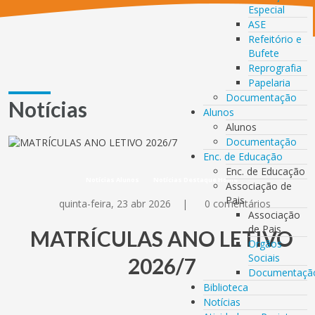
Especial
ASE
Refeitório e
Bufete
Reprografia
Papelaria
Documentação
Notícias
Alunos
Alunos
Documentação
Enc. de Educação
Enc. de Educação
Notícias Alunos
Notícias Destaque Home
Associação de
Pais
quinta-feira, 23 abr 2026
|
0 comentários
Associação
de Pais
MATRÍCULAS ANO LETIVO
Orgãos
Sociais
2026/7
Documentaçã
Biblioteca
Notícias