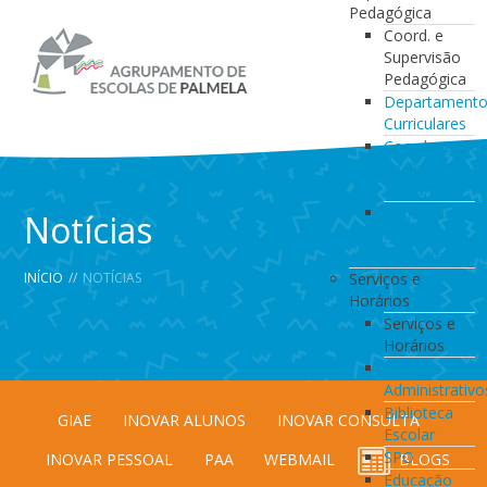
Pedagógica
Coord. e
Supervisão
Pedagógica
Departament
Curriculares
Coordenação
da Direção
de Turma
Coordenação
Notícias
de
Estabelecimen
INÍCIO
//
NOTÍCIAS
Serviços e
Horários
Serviços e
Horários
Serviços
Administrativo
Biblioteca
GIAE
INOVAR ALUNOS
INOVAR CONSULTA
Escolar
SPO
INOVAR PESSOAL
PAA
WEBMAIL
BLOGS
Educação