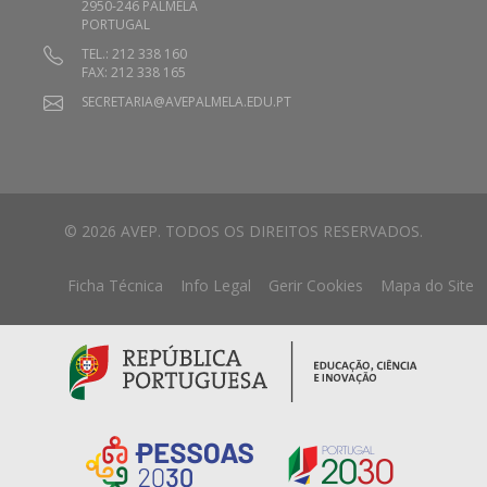
2950-246 PALMELA
PORTUGAL
TEL.: 212 338 160
FAX: 212 338 165
SECRETARIA@AVEPALMELA.EDU.PT
© 2026 AVEP. TODOS OS DIREITOS RESERVADOS.
Ficha Técnica
Info Legal
Gerir Cookies
Mapa do Site