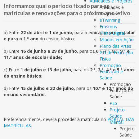
Atividades e Projetos
Informamos qual o período fixado para as
Atividades e
matrículas e renovações para o próximo ano letivo.
Projetos
eTwinning
Erasmus
a) Entre
22 de abril e 1 de junho
, para a educação
pré-escolar
Plano Digital
e para o 1.º ano
do ensino básico;
Miúdos em Ação
Plano das Artes
b) Entre
16 de junho e 29 de junho
, para os
6.º, 7.º, 8.º, 9.º e
GD de Educação
11.º anos de escolaridade;
Física
Promoção
c) Entre
1 de julho e 13 de julho
, para os
2.º, 3.º, 4.º e 5.º anos
Educação e
do ensino básico;
Saúde
Promoção
d) Entre
15 de julho e 22 de julho
, para os
10.º e 12.º anos do
Educação e
ensino secundário.
Saúde
PES
Projeto
Saúde
Preferencialmente, deverá proceder à matrícula no
PORTAL DAS
Mental
MATRÍCULAS
.
Projeto
Saúde