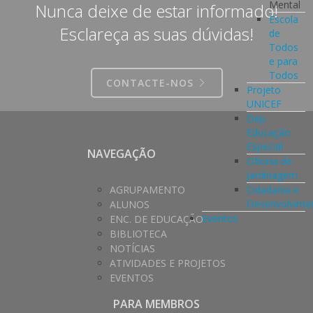
Mental
Nunca deixe de estar informado!
Escola
Esclareça as suas dúvidas!
de
Todos
e para
Todos
CONTACTE-NOS
Projeto
UNICEF
Dep.
Educação
Especial
NAVEGAÇÃO
Oficina de
Jardinagem
AGRUPAMENTO
Cidadania e
Desenvolvime
ALUNOS
Eventos
ENC. DE EDUCAÇÃO
BIBLIOTECA
NOTÍCIAS
ATIVIDADES E PROJETOS
EVENTOS
PARA MEMBROS