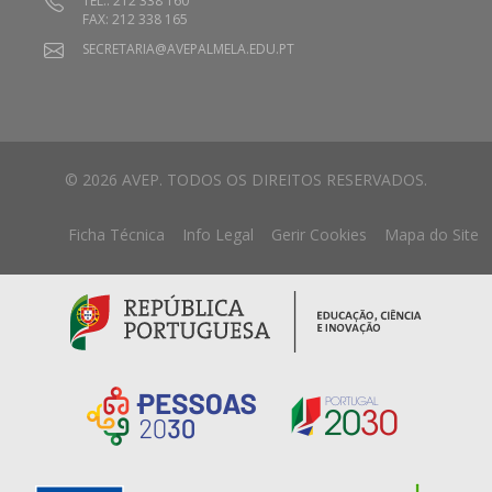
TEL.: 212 338 160
FAX: 212 338 165
SECRETARIA@AVEPALMELA.EDU.PT
© 2026 AVEP. TODOS OS DIREITOS RESERVADOS.
Ficha Técnica
Info Legal
Gerir Cookies
Mapa do Site