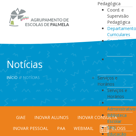
Pedagógica
Coord. e
Supervisão
Pedagógica
Departament
Curriculares
Coordenação
da Direção
de Turma
Coordenação
Notícias
de
Estabelecimen
INÍCIO
//
NOTÍCIAS
Serviços e
Horários
Serviços e
Horários
Serviços
Administrativo
Biblioteca
GIAE
INOVAR ALUNOS
INOVAR CONSULTA
Escolar
SPO
INOVAR PESSOAL
PAA
WEBMAIL
BLOGS
Educação