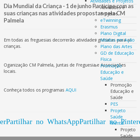
Atividades e Projetos
Dia Mundial da Criança - 1 de junho Participe com as
Atividades e
suas crianças nas atividades propostas pela CM
Projetos
Palmela
eTwinning
Erasmus
Plano Digital
Em todas as freguesias decorrerão atividades gratuitas para as
Miúdos em Ação
crianças.
Plano das Artes
GD de Educação
Física
Oganização CM Palmela, Juntas de Freguesia e Associações
Promoção
locais.
Educação e
Saúde
Promoção
Conheça todos os programas
AQUI
Educação e
Saúde
PES
Projeto
Saúde
er
Partilhar no WhatsApp
Partilhar no Pinter
Mental
Projeto
Saúde