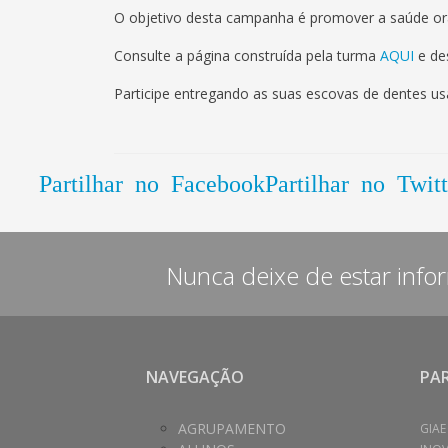
O objetivo desta campanha é promover a saúde ora
Consulte a página construída pela turma
AQUI
e des
Participe entregando as suas escovas de dentes us
Partilhar no Facebook
Partilhar no Twitt
Nunca deixe de estar info
NAVEGAÇÃO
PA
AGRUPAMENTO
GIAE