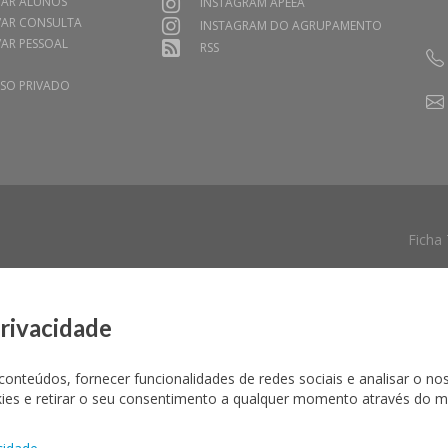
VAR ALUNOS
INSTAGRAM APEEA
VAR CONSULTA
INSTAGRAM DO AGRUPAMENTO
AR PESSOAL
RSS
SO PRIVADO
Ficha
privacidade
conteúdos, fornecer funcionalidades de redes sociais e analisar o no
okies e retirar o seu consentimento a qualquer momento através do 