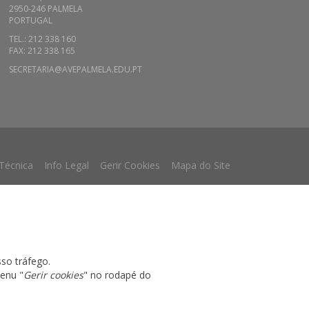
2950-246 PALMELA
PORTUGAL
TEL.: 212 338 160
FAX: 212 338 165
SECRETARIA@AVEPALMELA.EDU.PT
 Técnica
Info Legal
Gerir Cookies
Mapa do Site
sso tráfego.
menu "
Gerir cookies
" no rodapé do