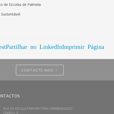
o de Escolas de Palmela.
 Sustentável.
est
Partilhar no LinkedIn
Imprimir Página
CONTACTE-NOS
ONTACTOS
RUA DA ESCOLA PREPARATÓRIA HERMENEGILDO
CAPELO, 2