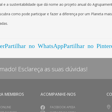
l e a sustentabilidade que dá nome ao projeto anual do Agrupament
cubra como pode participar e fazer a diferença por um Planeta mais
adas.
er
Partilhar no WhatsApp
Partilhar no Pinter
rmado! Esclareça as suas dúvidas!
RA MEMBROS
ACOMPANHE-NOS
C
 ONLINE
FACEBOOK APEEA