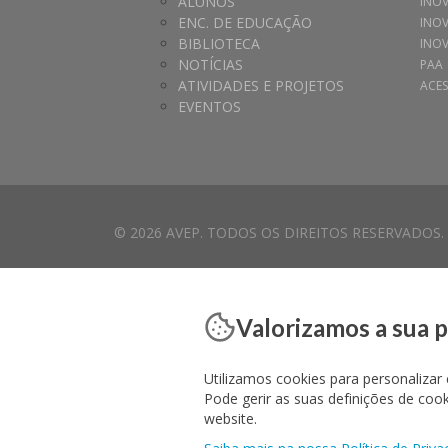
ALUNOS
INO
ENC. DE EDUCAÇÃO
INO
BIBLIOTECA
INOV
NOTÍCIAS
PAA
ATIVIDADES E PROJETOS
ACES
EVENTOS
© 2026 AVEP. TODOS OS DIREITOS RESERVADOS.
Valorizamos a sua 
Utilizamos cookies para personalizar 
Pode gerir as suas definições de co
website.