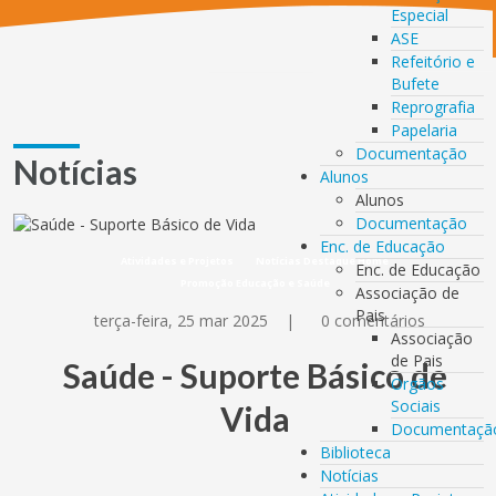
Especial
ASE
Refeitório e
Bufete
Reprografia
Papelaria
Documentação
Notícias
Alunos
Alunos
Documentação
Enc. de Educação
Atividades e Projetos
Notícias Destaque Home
Enc. de Educação
Promoção Educação e Saúde
Associação de
Pais
terça-feira, 25 mar 2025
|
0 comentários
Associação
de Pais
Saúde - Suporte Básico de
Orgãos
Sociais
Vida
Documentaçã
Biblioteca
Notícias