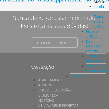
Mental
Escola
de
Nunca deixe de estar informado!
Todos
e para
Esclareça as suas dúvidas!
Todos
Projeto
UNICEF
Dep.
CONTACTE-NOS
Educação
Especial
Oficina de
Jardinagem
Cidadania e
NAVEGAÇÃO
Desenvolvime
Eventos
AGRUPAMENTO
ALUNOS
ENC. DE EDUCAÇÃO
BIBLIOTECA
NOTÍCIAS
ATIVIDADES E PROJETOS