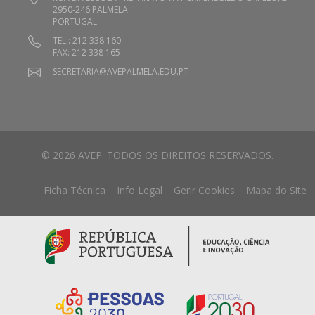
2950-246 PALMELA
PORTUGAL
TEL.: 212 338 160
FAX: 212 338 165
SECRETARIA@AVEPALMELA.EDU.PT
© 2026 AVEP. TODOS OS DIREITOS RESERVADOS.
Ficha Técnica
Info Legal
Gerir Cookies
Mapa do Site