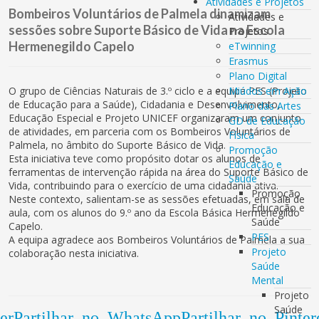
Atividades e Projetos
Bombeiros Voluntários de Palmela dinamizam
Atividades e
sessões sobre Suporte Básico de Vida na Escola
Projetos
Hermenegildo Capelo
eTwinning
Erasmus
Plano Digital
O grupo de Ciências Naturais de 3.º ciclo e a equipa PES (Projeto
Miúdos em Ação
de Educação para a Saúde), Cidadania e Desenvolvimento,
Plano das Artes
Educação Especial e Projeto UNICEF organizaram um conjunto
GD de Educação
de atividades, em parceria com os Bombeiros Voluntários de
Física
Palmela, no âmbito do Suporte Básico de Vida.
Promoção
Esta iniciativa teve como propósito dotar os alunos de
Educação e
ferramentas de intervenção rápida na área do Suporte Básico de
Saúde
Vida, contribuindo para o exercício de uma cidadania ativa.
Promoção
Neste contexto, salientam-se as sessões efetuadas, em sala de
Educação e
aula, com os alunos do 9.º ano da Escola Básica Hermenegildo
Saúde
Capelo.
PES
A equipa agradece aos Bombeiros Voluntários de Palmela a sua
Projeto
colaboração nesta iniciativa.
Saúde
Mental
Projeto
Saúde
er
Partilhar no WhatsApp
Partilhar no Pinter