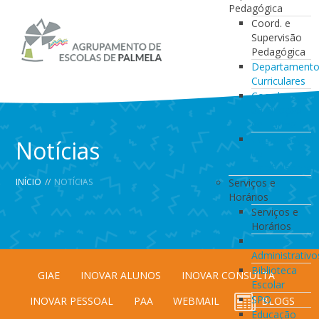
Pedagógica
Coord. e
Supervisão
Pedagógica
Departament
Curriculares
Coordenação
da Direção
de Turma
Coordenação
Notícias
de
Estabelecimen
INÍCIO
//
NOTÍCIAS
Serviços e
Horários
Serviços e
Horários
Serviços
Administrativo
Biblioteca
GIAE
INOVAR ALUNOS
INOVAR CONSULTA
Escolar
SPO
INOVAR PESSOAL
PAA
WEBMAIL
BLOGS
Educação