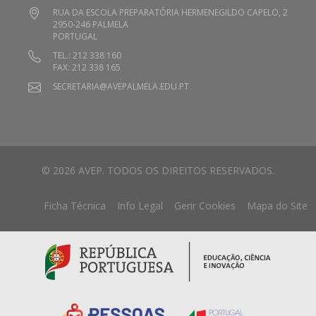
RUA DA ESCOLA PREPARATÓRIA HERMENEGILDO CAPELO, 2
2950-246 PALMELA
PORTUGAL
TEL.: 212 338 160
FAX: 212 338 165
SECRETARIA@AVEPALMELA.EDU.PT
© 2026 AVEP. TODOS OS DIREITOS RESERVADOS.
Ficha Técnica
Info Legal
Gerir Cookies
Mapa do Site