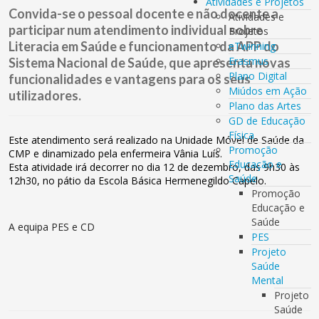
Atividades e Projetos
Convida-se o pessoal docente e não docente a
Atividades e
participar num atendimento individual sobre
Projetos
Literacia em Saúde e funcionamento da APP do
eTwinning
Erasmus
Sistema Nacional de Saúde, que apresenta novas
Plano Digital
funcionalidades e vantagens para os seus
Miúdos em Ação
utilizadores.
Plano das Artes
GD de Educação
Física
Este atendimento será realizado na Unidade Móvel de Saúde da
Promoção
CMP e dinamizado pela enfermeira Vânia Luís.
Educação e
Esta atividade irá decorrer no dia 12 de dezembro, das 9h30 às
Saúde
12h30, no pátio da Escola Básica Hermenegildo Capelo.
Promoção
Educação e
Saúde
A equipa PES e CD
PES
Projeto
Saúde
Mental
Projeto
Saúde