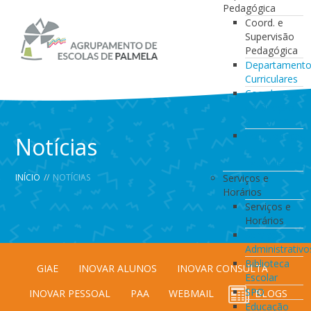
Pedagógica
Coord. e
Supervisão
Pedagógica
Departament
Curriculares
Coordenação
da Direção
de Turma
Coordenação
Notícias
de
Estabelecimen
INÍCIO
//
NOTÍCIAS
Serviços e
Horários
Serviços e
Horários
Serviços
Administrativo
Biblioteca
GIAE
INOVAR ALUNOS
INOVAR CONSULTA
Escolar
SPO
INOVAR PESSOAL
PAA
WEBMAIL
BLOGS
Educação