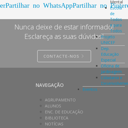
Mental
er
Partilhar no WhatsApp
Partilhar no Pinter
Escola
de
Todos
Nunca deixe de estar informado!
e para
Todos
Esclareça as suas dúvidas!
Projeto
UNICEF
Dep.
Educação
CONTACTE-NOS
Especial
Oficina de
Jardinagem
Cidadania e
Desenvolvime
NAVEGAÇÃO
Eventos
AGRUPAMENTO
ALUNOS
ENC. DE EDUCAÇÃO
BIBLIOTECA
NOTÍCIAS