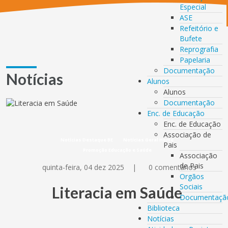
Especial
ASE
Refeitório e
Bufete
Reprografia
Papelaria
Documentação
Notícias
Alunos
Alunos
Documentação
Enc. de Educação
Enc. de Educação
Associação de
Notícias Destaque BE
Notícias Geral Home
Pais
Promoção Educação e Saúde
Associação
de Pais
quinta-feira, 04 dez 2025
|
0 comentários
Orgãos
Sociais
Literacia em Saúde
Documentaçã
Biblioteca
Notícias