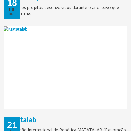
18
Conheça os projetos desenvolvidos durante o ano letivo que
JUL
agora termina.
2023
Matatalab
21
Competição Internacional de Robótica MATATALAB “Exploração