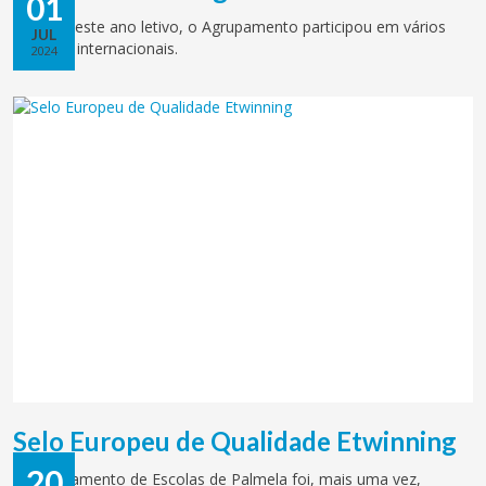
01
Durante este ano letivo, o Agrupamento participou em vários
JUL
projetos internacionais.
2024
Selo Europeu de Qualidade Etwinning
20
O Agrupamento de Escolas de Palmela foi, mais uma vez,