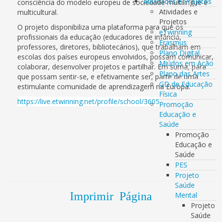
Atividades e Projetos
consciência do modelo europeu de sociedade multilingue e
Atividades e
multicultural.
Projetos
O projeto disponibiliza uma plataforma para que os
eTwinning
profissionais da educação (educadores de infância,
Erasmus
professores, diretores, bibliotecários), que trabalham em
Plano Digital
escolas dos países europeus envolvidos, possam comunicar,
Miúdos em Ação
colaborar, desenvolver projetos e partilhar. Em suma, para
Plano das Artes
que possam sentir-se, e efetivamente ser, parte de uma
GD de Educação
estimulante comunidade de aprendizagem na Europa.
Física
https://live.etwinning.net/profile/school/3605
Promoção
Educação e
Saúde
Promoção
Educação e
Saúde
PES
Projeto
Saúde
Imprimir Página
Mental
Projeto
Saúde