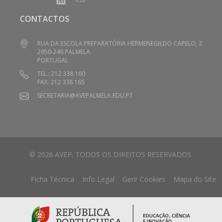
CONTACTOS
RUA DA ESCOLA PREPARATÓRIA HERMENEGILDO CAPELO, 2
2950-246 PALMELA
PORTUGAL
TEL.: 212 338 160
FAX: 212 338 165
SECRETARIA@AVEPALMELA.EDU.PT
© 2026 AVEP. TODOS OS DIREITOS RESERVADOS.
Ficha Técnica
Info Legal
Gerir Cookies
Mapa do Site