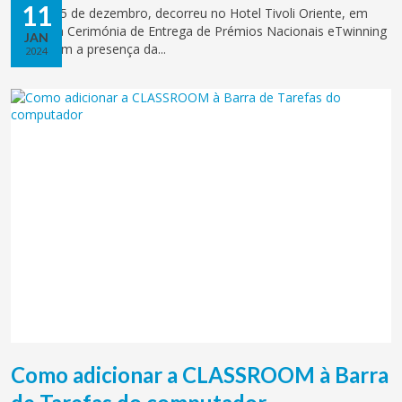
11
No dia 15 de dezembro, decorreu no Hotel Tivoli Oriente, em
Lisboa, a Cerimónia de Entrega de Prémios Nacionais eTwinning
JAN
2023, com a presença da...
2024
Como adicionar a CLASSROOM à Barra