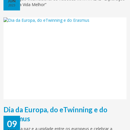
JUN
para uma Vida Melhor”
2023
Dia da Europa, do eTwinning e do
Erasmus
09
Celebrar a paz e a unidade entre os europeus e celebrar a