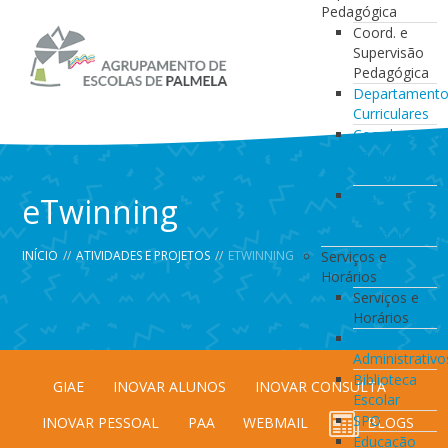
Pedagógica
Coord. e
Supervisão
Pedagógica
Departament
Curriculares
Coordenação
da Direção
de Turma
Coordenação
eTwinning
de
Estabelecimen
INÍCIO
//
ATIVIDADES E PROJETOS
//
ETWINNING
Serviços e
Horários
Serviços e
Horários
Serviços
Administrativo
Biblioteca
GIAE
INOVAR ALUNOS
INOVAR CONSULTA
Escolar
SPO
INOVAR PESSOAL
PAA
WEBMAIL
BLOGS
Educação