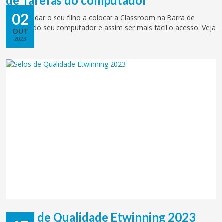
de Tarefas do computador
02
Pode ajudar o seu filho a colocar a Classroom na Barra de
Tarefas do seu computador e assim ser mais fácil o acesso. Veja
OUT
o vídeo.
2023
Selos de Qualidade Etwinning 2023