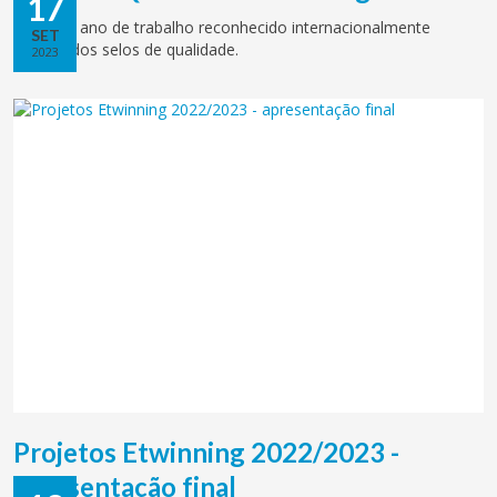
17
Mais um ano de trabalho reconhecido internacionalmente
SET
através dos selos de qualidade.
2023
Projetos Etwinning 2022/2023 -
apresentação final