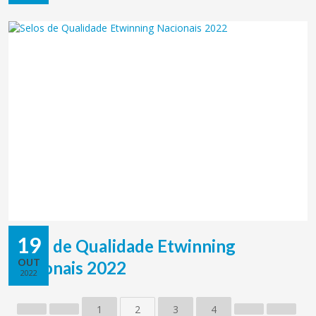
19
Selos de Qualidade Etwinning
OUT
Nacionais 2022
2022
1
2
3
4