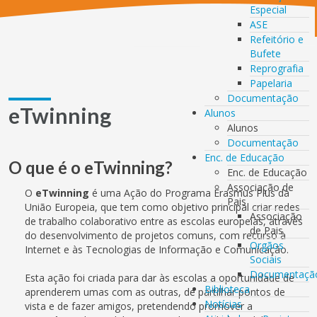
Especial
ASE
Refeitório e
Bufete
Reprografia
Papelaria
Documentação
eTwinning
Alunos
Alunos
Documentação
Enc. de Educação
O que é o eTwinning?
Enc. de Educação
Associação de
O
eTwinning
é uma Ação do Programa Erasmus Plus da
Pais
União Europeia, que tem como objetivo principal criar redes
Associação
de trabalho colaborativo entre as escolas europeias, através
de Pais
do desenvolvimento de projetos comuns, com recurso à
Orgãos
Internet e às Tecnologias de Informação e Comunicação.
Sociais
Documentaçã
Esta ação foi criada para dar às escolas a oportunidade de
Biblioteca
aprenderem umas com as outras, de partilhar pontos de
Notícias
vista e de fazer amigos, pretendendo promover a