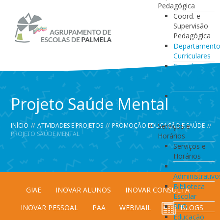
Pedagógica
Coord. e
Supervisão
Pedagógica
Departament
Curriculares
Coordenação
da Direção
de Turma
Coordenação
Projeto Saúde Mental
de
Estabelecimen
INÍCIO
//
ATIVIDADES E PROJETOS
//
PROMOÇÃO EDUCAÇÃO E SAÚDE
Serviços e
//
PROJETO SAÚDE MENTAL
Horários
Serviços e
Horários
Serviços
Administrativo
Biblioteca
GIAE
INOVAR ALUNOS
INOVAR CONSULTA
Escolar
SPO
INOVAR PESSOAL
PAA
WEBMAIL
BLOGS
Educação