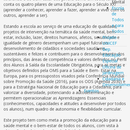
Mental
conta os quatro pilares de uma Educação para o Século XXI
Escola
(aprender a conhecer, aprender a fazer, aprender a viver com os
de
outros, aprender a ser).
Todos
e para
Estando a escola ao serviço de uma educação de qualidade,
Todos
projetos de intervenção na temática da saúde mental, bem-
estar, inclusão, lazer, direitos humanos, afetos, sexualidade e
Projeto
igualdade de género desempenham um papel fulcral no
UNICEF
desenvolvimento de cidadãos e sociedades saudáveis,
Dep.
sustentáveis e felizes e contribuem para o desenvolvimento dos
Educação
princípios, das áreas de competência e valores definidos no Perfil
Especial
dos Alunos à Saída da Escolaridade Obrigatória, para as metas e
Oficina de
objetivos definidos pela OMS para a Saúde e Bem- Estar na
Jardinagem
Europa, para os pressupostos visados pela Conferência Mundial
Cidadania e
sobre Promoção da Saúde (2016), para os ODS (Agenda 2030) e
Desenvolvime
para a Estratégia Nacional de Educação para a Cidadania, para
Eventos
valorizar a diversidade, potenciando a autodeterminação e
permitem operacionalizar as Aprendizagens Essenciais
(conhecimentos, capacidades e atitudes a desenvolver por todos
os alunos), num quadro de autonomia e flexibilidade curricular.
Este projeto tem como meta a promoção da educação para a
saúde mental e o bem-estar de todos os alunos, com vista à