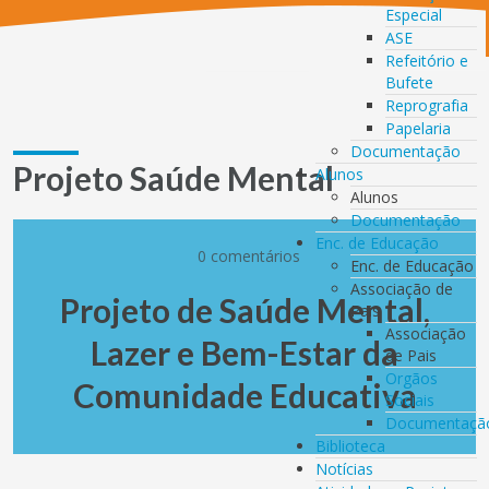
Especial
ASE
Refeitório e
Bufete
Reprografia
Papelaria
Documentação
Projeto Saúde Mental
Alunos
Alunos
Documentação
Enc. de Educação
0 comentários
Enc. de Educação
Associação de
Projeto de Saúde Mental,
Pais
Associação
Lazer e Bem-Estar da
de Pais
Orgãos
Comunidade Educativa
Sociais
Documentaçã
Biblioteca
Notícias