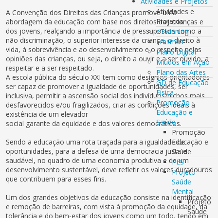
Atividades e Projetos
Atividades e
A Convenção dos Direitos das Crianças promove uma
Projetos
abordagem da educação com base nos direitos das crianças e
dos jovens, realçando a importância de pressupostos como a
eTwinning
não discriminação, o superior interesse da criança, o direito à
Erasmus
vida, à sobrevivência e ao desenvolvimento e o respeito pelas
Plano Digital
opiniões das crianças, ou seja, o direito a ouvir e a ser ouvido, a
Miúdos em Ação
respeitar e a ser respeitado.
Plano das Artes
A escola pública do século XXI tem como desígnios orientadores
GD de Educação
ser capaz de promover a igualdade de oportunidades, ser
Física
inclusiva, permitir a ascensão social dos indivíduos/nichos mais
Promoção
desfavorecidos e/ou fragilizados, criar as condições ideais à
Educação e
existência de um elevador
Saúde
social garante da equidade e dos valores democráticos.
Promoção
Sendo a educação uma rota traçada para a igualdade de
Educação e
oportunidades, para a defesa de uma democracia justa e
Saúde
saudável, no quadro de uma economia produtiva e de um
PES
desenvolvimento sustentável, deve refletir os valores duradouros
Projeto
que contribuem para esses fins.
Saúde
Mental
Um dos grandes objetivos da educação consiste na identificação
Projeto
e remoção de barreiras, com vista à promoção da equidade, da
Saúde
tolerância e do bem-estar dos jovens como um todo, tendo em