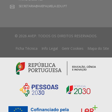
SECRETARIA@AVEPALMELA.EDU.PT
© 2026 AVEP. TODOS OS DIREITOS RESERVADOS.
Ficha Técnica
Info Legal
Gerir Cookies
Mapa do Site